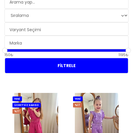
150₺
1195₺
FILTRELE
YENİ
YENİ
ÜCRETSİZ KARGO
%17
%17