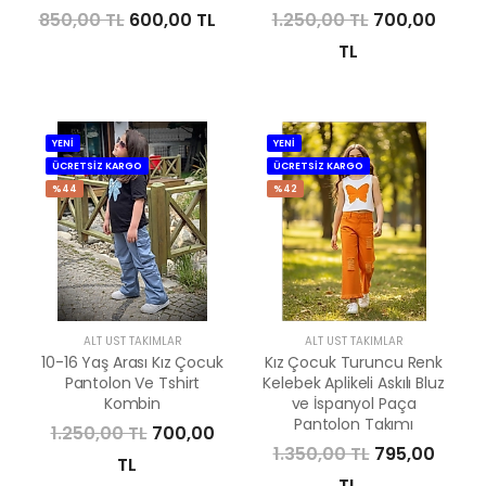
850,00 TL
600,00 TL
1.250,00 TL
700,00
TL
YENİ
YENİ
ÜCRETSİZ KARGO
ÜCRETSİZ KARGO
%44
%42
ALT ÜST TAKIMLAR
ALT ÜST TAKIMLAR
10-16 Yaş Arası Kız Çocuk
Kız Çocuk Turuncu Renk
Pantolon Ve Tshirt
Kelebek Aplikeli Askılı Bluz
Kombin
ve İspanyol Paça
Pantolon Takımı
1.250,00 TL
700,00
1.350,00 TL
795,00
TL
TL