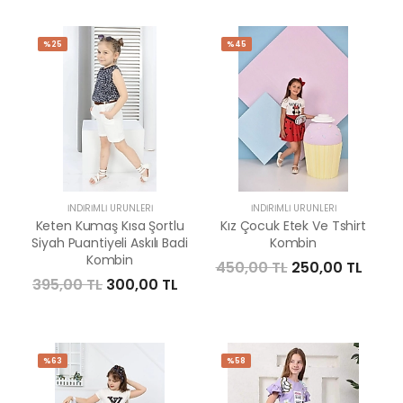
%25
%45
İNDIRIMLI ÜRÜNLERI
İNDIRIMLI ÜRÜNLERI
Keten Kumaş Kısa Şortlu
Kız Çocuk Etek Ve Tshirt
Siyah Puantiyeli Askılı Badi
Kombin
Kombin
450,00 TL
250,00 TL
395,00 TL
300,00 TL
%63
%58