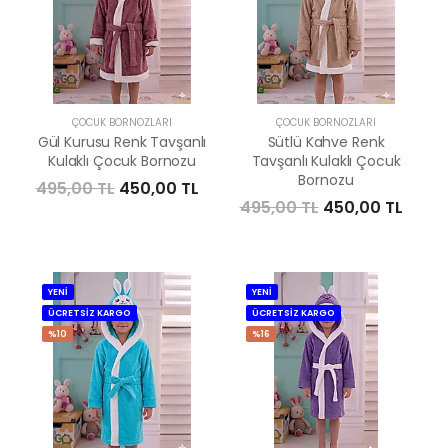
ÇOCUK BORNOZLARI
ÇOCUK BORNOZLARI
Gül Kurusu Renk Tavşanlı
Sütlü Kahve Renk
Kulaklı Çocuk Bornozu
Tavşanlı Kulaklı Çocuk
Bornozu
495,00 TL
450,00 TL
495,00 TL
450,00 TL
YENİ
YENİ
ÜCRETSİZ KARGO
ÜCRETSİZ KARGO
%10
%16