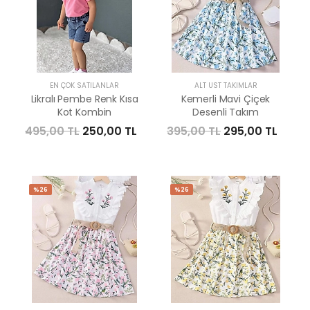
EN ÇOK SATILANLAR
ALT ÜST TAKIMLAR
Likralı Pembe Renk Kısa
Kemerli Mavi Çiçek
Kot Kombin
Desenli Takım
495,00 TL
250,00 TL
395,00 TL
295,00 TL
%26
%26