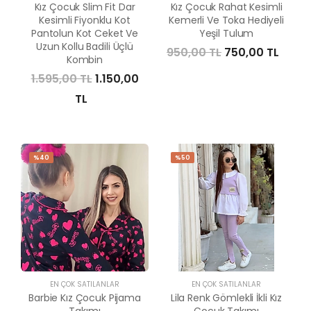
Kız Çocuk Slim Fit Dar
Kız Çocuk Rahat Kesimli
Kesimli Fiyonklu Kot
Kemerli Ve Toka Hediyeli
Pantolun Kot Ceket Ve
Yeşil Tulum
Uzun Kollu Badili Üçlü
950,00 TL
750,00 TL
Kombin
1.595,00 TL
1.150,00
TL
%40
%50
EN ÇOK SATILANLAR
EN ÇOK SATILANLAR
Barbie Kız Çocuk Pijama
Lila Renk Gömlekli İkli Kız