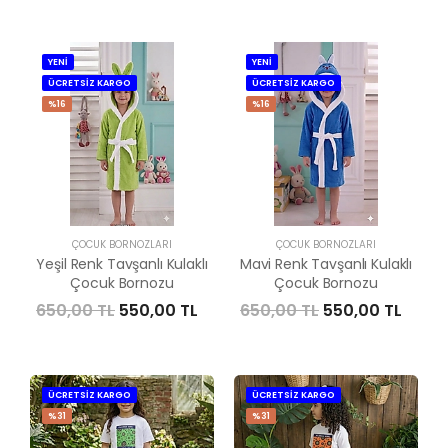
YENİ
YENİ
ÜCRETSİZ KARGO
ÜCRETSİZ KARGO
%16
%16
ÇOCUK BORNOZLARI
ÇOCUK BORNOZLARI
Yeşil Renk Tavşanlı Kulaklı
Mavi Renk Tavşanlı Kulaklı
Çocuk Bornozu
Çocuk Bornozu
650,00 TL
550,00 TL
650,00 TL
550,00 TL
ÜCRETSİZ KARGO
ÜCRETSİZ KARGO
%31
%31