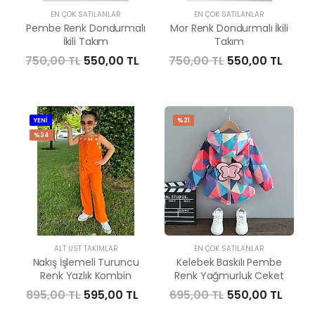
EN ÇOK SATILANLAR
EN ÇOK SATILANLAR
Pembe Renk Dondurmalı
Mor Renk Dondurmalı İkili
İkili Takım
Takım
750,00 TL
550,00 TL
750,00 TL
550,00 TL
YENİ
%21
%34
ALT ÜST TAKIMLAR
EN ÇOK SATILANLAR
Nakış İşlemeli Turuncu
Kelebek Baskılı Pembe
Renk Yazlık Kombin
Renk Yağmurluk Ceket
895,00 TL
595,00 TL
695,00 TL
550,00 TL