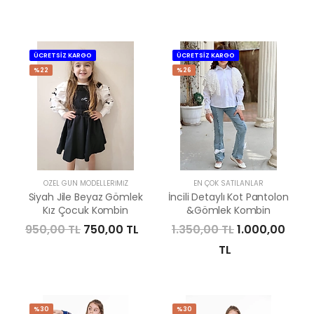
ÜCRETSİZ KARGO
ÜCRETSİZ KARGO
%22
%26
ÖZEL GÜN MODELLERIMIZ
EN ÇOK SATILANLAR
Siyah Jile Beyaz Gömlek
İncili Detaylı Kot Pantolon
Kız Çocuk Kombin
&Gömlek Kombin
950,00 TL
750,00 TL
1.350,00 TL
1.000,00
TL
%30
%30