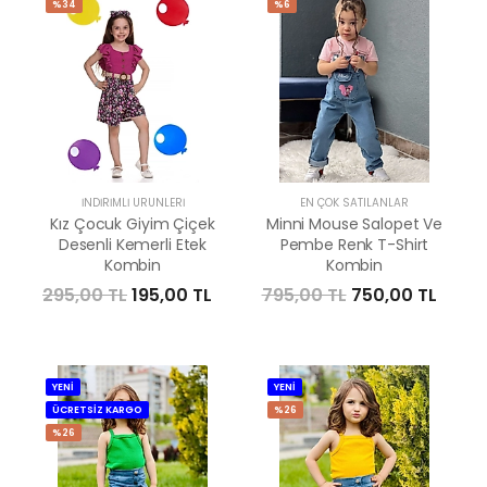
%34
%6
İNDIRIMLI ÜRÜNLERI
EN ÇOK SATILANLAR
Kız Çocuk Giyim Çiçek
Minni Mouse Salopet Ve
Desenli Kemerli Etek
Pembe Renk T-Shirt
Kombin
Kombin
295,00 TL
195,00 TL
795,00 TL
750,00 TL
YENİ
YENİ
ÜCRETSİZ KARGO
%26
%26