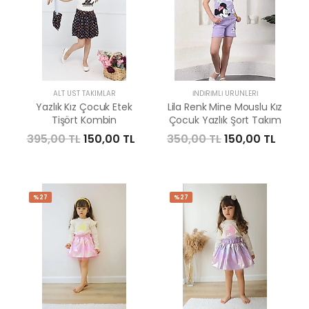
ALT ÜST TAKIMLAR
İNDIRIMLI ÜRÜNLERI
Yazlık Kız Çocuk Etek
Lila Renk Mine Mouslu Kız
Tişört Kombin
Çocuk Yazlık Şort Takım
395,00 TL
150,00 TL
350,00 TL
150,00 TL
%27
%27