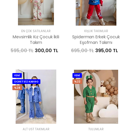
EN ÇOK SATILANLAR
KIŞLIK TAKIMLAR
Mevsimlik Kız Çocuk İkili
Spiderman Erkek Çocuk
Takım
Eşofman Takımı
595,00 TL
300,00 TL
695,00 TL
395,00 TL
YENİ
YENİ
ÜCRETSİZ KARGO
%22
%28
ALT ÜST TAKIMLAR
TULUMLAR