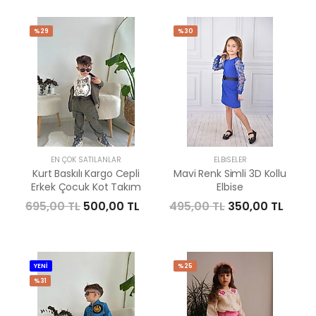
%29
%30
EN ÇOK SATILANLAR
ELBISELER
Kurt Baskılı Kargo Cepli
Mavi Renk Simli 3D Kollu
Erkek Çocuk Kot Takım
Elbise
695,00 TL
500,00 TL
495,00 TL
350,00 TL
YENİ
%25
%31