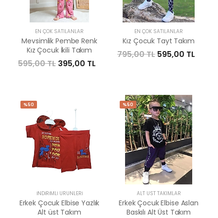
EN ÇOK SATILANLAR
EN ÇOK SATILANLAR
Mevsimlik Pembe Renk
Kız Çocuk Tayt Takım
Kız Çocuk İkili Takım
795,00 TL
595,00 TL
595,00 TL
395,00 TL
%50
%50
İNDIRIMLI ÜRÜNLERI
ALT ÜST TAKIMLAR
Erkek Çocuk Elbise Yazlık
Erkek Çocuk Elbise Aslan
Alt üst Takım
Baskılı Alt Üst Takım