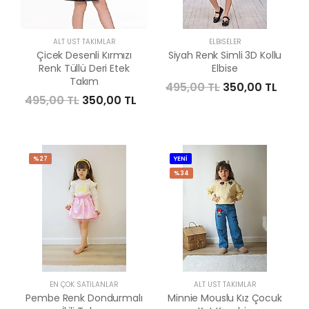
ALT ÜST TAKIMLAR
ELBISELER
Çicek Desenli Kırmızı
Siyah Renk Simli 3D Kollu
Renk Tüllü Deri Etek
Elbise
Takım
495,00 TL
350,00 TL
495,00 TL
350,00 TL
%27
YENİ
%34
EN ÇOK SATILANLAR
ALT ÜST TAKIMLAR
Pembe Renk Dondurmalı
Minnie Mouslu Kız Çocuk