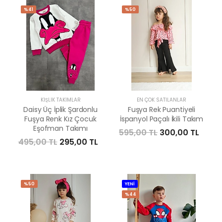
%41
%50
KIŞLIK TAKIMLAR
EN ÇOK SATILANLAR
Daisy Üç İplik Şardonlu
Fuşya Rek Puantiyeli
Fuşya Renk Kız Çocuk
İspanyol Paçalı İkili Takım
Eşofman Takımı
595,00 TL
300,00 TL
495,00 TL
295,00 TL
%50
YENİ
%44