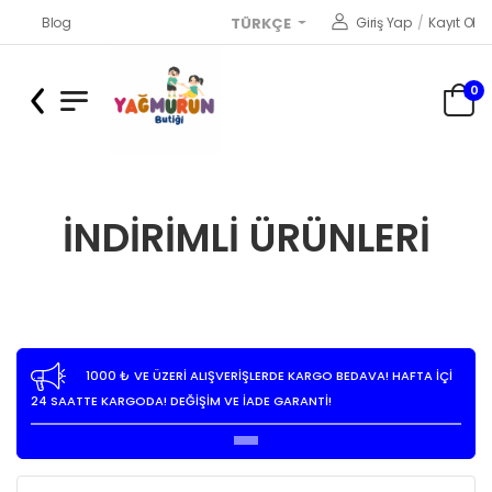
Blog
Giriş Yap
/
Kayıt Ol
TÜRKÇE
0
İNDIRIMLI ÜRÜNLERI
1000 ₺ VE ÜZERİ ALIŞVERİŞLERDE KARGO BEDAVA! HAFTA İÇİ
24 SAATTE KARGODA! DEĞİŞİM VE İADE GARANTİ!