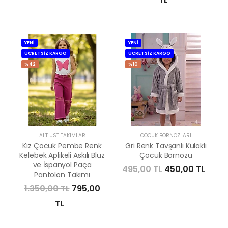
YENİ
YENİ
ÜCRETSİZ KARGO
ÜCRETSİZ KARGO
%42
%10
ALT ÜST TAKIMLAR
ÇOCUK BORNOZLARI
Kız Çocuk Pembe Renk
Gri Renk Tavşanlı Kulaklı
Kelebek Aplikeli Askılı Bluz
Çocuk Bornozu
ve İspanyol Paça
495,00 TL
450,00 TL
Pantolon Takımı
1.350,00 TL
795,00
TL