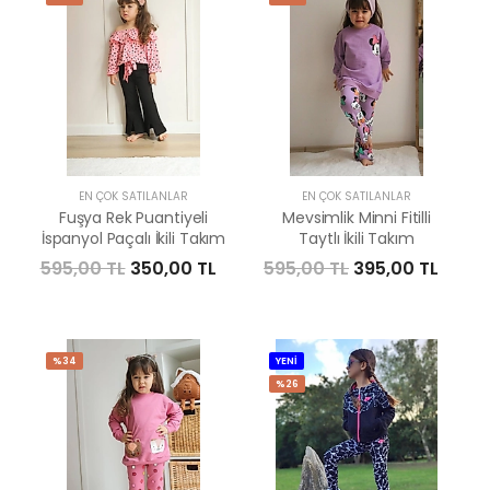
EN ÇOK SATILANLAR
EN ÇOK SATILANLAR
Fuşya Rek Puantiyeli
Mevsimlik Minni Fitilli
İspanyol Paçalı İkili Takım
Taytlı İkili Takım
595,00 TL
350,00 TL
595,00 TL
395,00 TL
%34
YENİ
%26