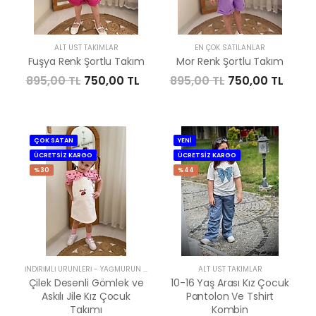
ALT ÜST TAKIMLAR
EN ÇOK SATILANLAR
Fuşya Renk Şortlu Takım
Mor Renk Şortlu Takım
895,00 TL
750,00 TL
895,00 TL
750,00 TL
ÇOK SATAN
YENİ
ÜCRETSİZ KARGO
ÜCRETSİZ KARGO
%30
%44
İNDIRIMLI ÜRÜNLERI
-
YAĞMURUN BUTIĞI
ALT ÜST TAKIMLAR
Çilek Desenli Gömlek ve
10-16 Yaş Arası Kız Çocuk
Askılı Jile Kız Çocuk
Pantolon Ve Tshirt
Takımı
Kombin