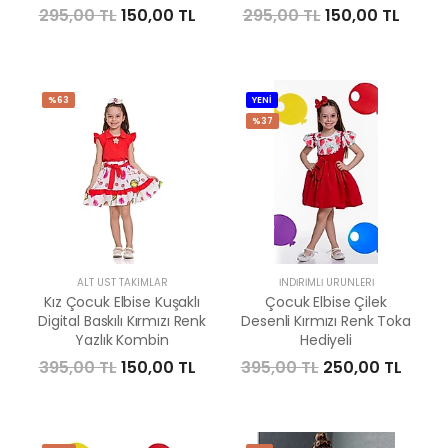
295,00 TL
150,00 TL
295,00 TL
150,00 TL
%63
YENİ
%37
ALT ÜST TAKIMLAR
İNDIRIMLI ÜRÜNLERI
Kız Çocuk Elbise Kuşaklı
Çocuk Elbise Çilek
Digital Baskılı Kırmızı Renk
Desenli Kırmızı Renk Toka
Yazlık Kombin
Hediyeli
395,00 TL
150,00 TL
395,00 TL
250,00 TL