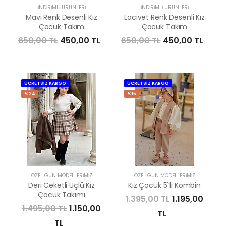
İNDIRIMLI ÜRÜNLERI
İNDIRIMLI ÜRÜNLERI
Mavi Renk Desenli Kız
Lacivet Renk Desenli Kız
Çocuk Takım
Çocuk Takım
650,00 TL
450,00 TL
650,00 TL
450,00 TL
ÜCRETSİZ KARGO
ÜCRETSİZ KARGO
%24
%15
ÖZEL GÜN MODELLERIMIZ
ÖZEL GÜN MODELLERIMIZ
Deri Ceketli Üçlü Kız
Kız Çocuk 5`li Kombin
Çocuk Takımı
1.395,00 TL
1.195,00
1.495,00 TL
1.150,00
TL
TL