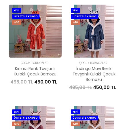
YENİ
YENİ
ÜCRETSİZ KARGO
ÜCRETSİZ KARGO
%10
%10
ÇOCUK BORNOZLARI
ÇOCUK BORNOZLARI
Kırmızı Renk Tavşanlı
İndingo Mavi Renk
Kulaklı Çocuk Bornozu
Tavşanlı Kulaklı Çocuk
Bornozu
495,00 TL
450,00 TL
495,00 TL
450,00 TL
YENİ
YENİ
ÜCRETSİZ KARGO
ÜCRETSİZ KARGO
%10
%10