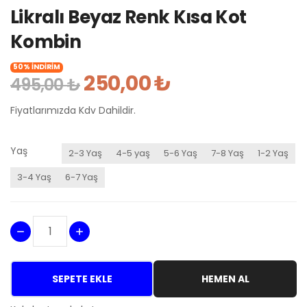
Likralı Beyaz Renk Kısa Kot
Kombin
50% İNDİRİM
250,00 ₺
495,00 ₺
Fiyatlarımızda Kdv Dahildir.
Yaş
2-3 Yaş
4-5 yaş
5-6 Yaş
7-8 Yaş
1-2 Yaş
3-4 Yaş
6-7 Yaş
SEPETE EKLE
HEMEN AL