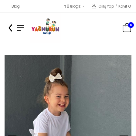
Blog
Giriş Yap
/
Kayıt Ol
TÜRKÇE
0