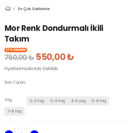
En Çok Satılanlar
Mor Renk Dondurmalı İkili
Takım
27% İNDİRİM
550,00 ₺
750,00 ₺
Fiyatlarımızda Kdv Dahildir.
Son 1 ürün.
Yaş
2-3 Yaş
3-4 Yaş
4-5 yaş
5-6 Yaş
7-8 Yaş