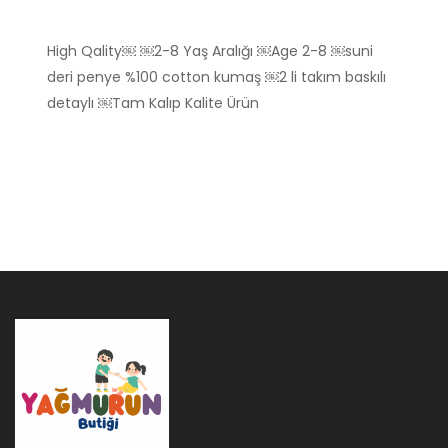
High Qality￼ ￼2-8 Yaş Aralığı ￼Age 2-8 ￼suni
deri penye %100 cotton kumaş ￼2 li takım baskılı
detaylı ￼Tam Kalıp Kalite Ürün