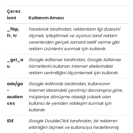
Çerez
İsmi
Kullanım Amacı
_fbp,
Facebook tarafından, reklamların ilgi düzeyini
fr, tr
ölçmek, iyileştirmek ve üçüncü taraf reklam
verenlerden gerçek zamanlı teklif verme gibi
reklam ürünlerini sunmak için kullanılır.
_gcl_a
Google AdSense tarafından, Google AdSense
u
hizmetlerini kullanan internet sitelerindeki
reklam verimliliğini ölçümlemek için kullanılır.
ads/ga
Google AdWords tarafından, kullanıcının
-
internet sitesindeki çevrimiçi davranışına göre,
audien
müşteriye dönüşme olasılığı yüksek olan
ces
kullanıcı ile yeniden etkileşim kurmak için
kullanılır.
IDE
Google DoubleClick tarafından, bir reklamın
etkinliğini ölçmek ve kullanıcıya hedeflenmiş