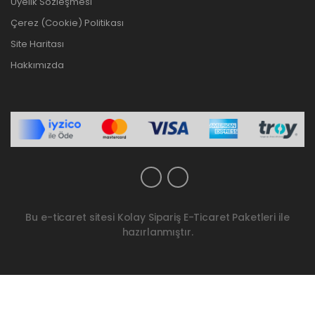
Üyelik Sözleşmesi
Çerez (Cookie) Politikası
Site Haritası
Hakkımızda
Bu e-ticaret sitesi
Kolay Sipariş E-Ticaret Paketleri
ile
hazırlanmıştır.