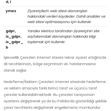
d, i
ymex
Ziyaretçilerin web sitesi davranışları
hakkındaki verileri kaydeder. Dahili analizler ve
web sitesi optimizasyonu için kullanılır.
gdpr,
Yandex Metrica tarafından ziyaretçinin site
is_gdpr,
sayfalarındaki davranışları hakkında bilgi
is_gdpr_
toplamak için kullanılır.
b
İşlevsellik Çerezleri: İnternet sitesini tekrar ziyaret ettiğinizde
dil tercihlerinizin, bölge seçiminizin vb. hatırlanmasına
olanak sağlar.
Hedefleme/Reklam Çerezleri: internet sitesinde hedefleme
ve reklam amacıyla farklı birinci taraf ve üçüncü taraf
çerezler kullanılabilmektedir. Bu çerezleri tarayıcınızın
ayarlarını değiştirerek ya da bu Politika’da gösterildiği şekilde
çerez tercihlerini değiştirerek engellemeniz mümkündür.