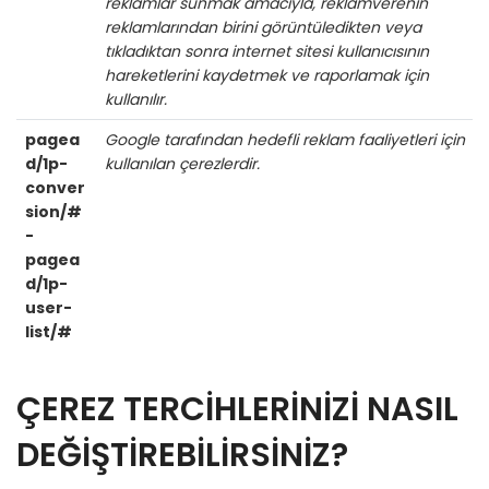
reklamlar sunmak amacıyla, reklamverenin
reklamlarından birini görüntüledikten veya
tıkladıktan sonra internet sitesi kullanıcısının
hareketlerini kaydetmek ve raporlamak için
kullanılır.
pagea
Google tarafından hedefli reklam faaliyetleri için
d/1p-
kullanılan çerezlerdir.
conver
sion/#
-
pagea
d/1p-
user-
list/#
ÇEREZ TERCİHLERİNİZİ NASIL
DEĞİŞTİREBİLİRSİNİZ?