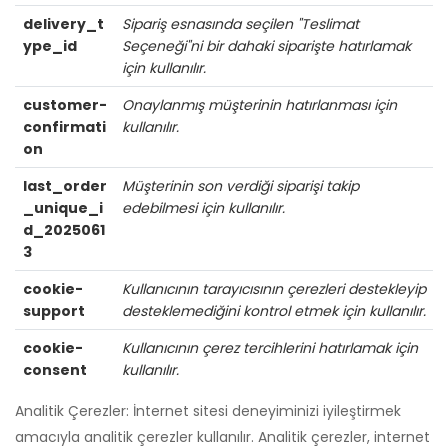
delivery_t
Sipariş esnasında seçilen "Teslimat
ype_id
Seçeneği"ni bir dahaki siparişte hatırlamak
için kullanılır.
customer-
Onaylanmış müşterinin hatırlanması için
confirmati
kullanılır.
on
last_order
Müşterinin son verdiği siparişi takip
_unique_i
edebilmesi için kullanılır.
d_2025061
3
cookie-
Kullanıcının tarayıcısının çerezleri destekleyip
support
desteklemediğini kontrol etmek için kullanılır.
cookie-
Kullanıcının çerez tercihlerini hatırlamak için
consent
kullanılır.
Analitik Çerezler: İnternet sitesi deneyiminizi iyileştirmek
amacıyla analitik çerezler kullanılır. Analitik çerezler, internet